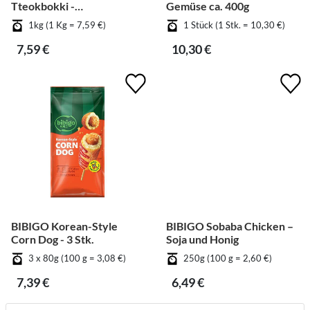
Tteokbokki -
Gemüse ca. 400g
Weizenkuchen
1kg (1 Kg = 7,59 €)
1 Stück (1 Stk. = 10,30 €)
7,59 €
10,30 €
BIBIGO Korean-Style
BIBIGO Sobaba Chicken –
Corn Dog - 3 Stk.
Soja und Honig
3 x 80g (100 g = 3,08 €)
250g (100 g = 2,60 €)
7,39 €
6,49 €