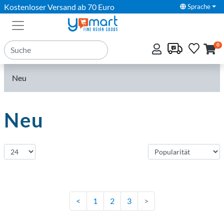
Kostenloser Versand ab 70 Euro
Sprache
0
Neu
Neu
Neu eingetroffen
<
1
2
3
>