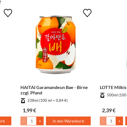
e
HAITAI Garamandeun Bae - Birne
LOTTE Milkis 
zzgl. Pfand
500ml (100 
238ml (100 ml = 0,84 €)
1,99 €
2,39 €
orb
-
+
In den Warenkorb
-
+