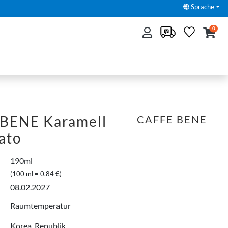
Sprache
0
BENE Karamell
CAFFE BENE
ato
190ml
(100 ml = 0,84 €)
08.02.2027
Raumtemperatur
Korea, Republik