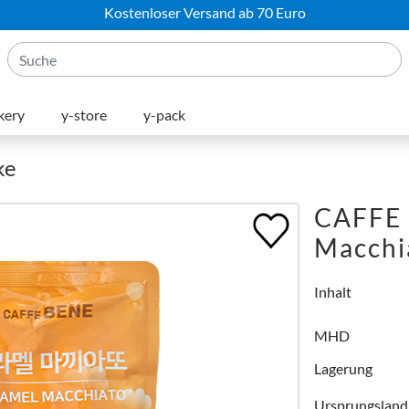
Kostenloser Versand ab 70 Euro
kery
y-store
y-pack
ke
CAFFE 
Macchi
Inhalt
MHD
Lagerung
Ursprungsland