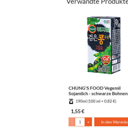
Verwandte Produkt
CHUNG'S FOOD Vegemil
Sojamilch - schwarze Bohnen
190ml (100 ml = 0,82 €)
1,55 €
-
+
In den Warenk