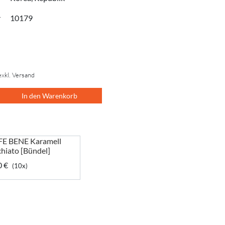
r
10179
exkl. Versand
In den Warenkorb
E BENE Karamell
hiato [Bündel]
0 €
(10x)