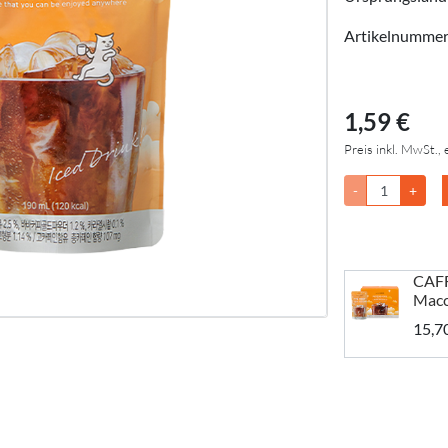
Artikelnumme
1,59 €
Preis inkl. MwSt., 
-
+
CAFF
Macc
15,7