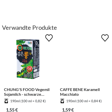
Verwandte Produkte
CHUNG'S FOOD Vegemil
CAFFE BENE Karamell
Sojamilch - schwarze
Macchiato
Bohnen
190ml (100 ml = 0,82 €)
190ml (100 ml = 0,84 €)
1,55 €
1,59 €