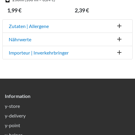
1,99 €
2,39 €
Zutaten | Allergene
Nährwerte
Importeur | Inverkehrbringer
Information
y-store
y-delivery
y-point
y-helper