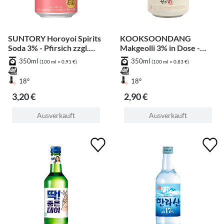
SUNTORY Horoyoi Spirits
KOOKSOONDANG
Soda 3% - Pfirsich zzgl.
Makgeolli 3% in Dose -
Pfand
Pfirsich
350ml
350ml
(100 ml = 0,91 €)
(100 ml = 0,83 €)
18°
18°
3,20 €
2,90 €
Ausverkauft
Ausverkauft