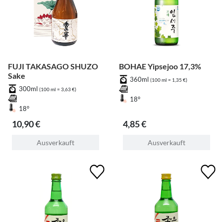
FUJI TAKASAGO SHUZO
BOHAE Yipsejoo 17,3%
Sake
360ml
(100 ml = 1,35 €)
300ml
(100 ml = 3,63 €)
18°
18°
10,90 €
4,85 €
Ausverkauft
Ausverkauft