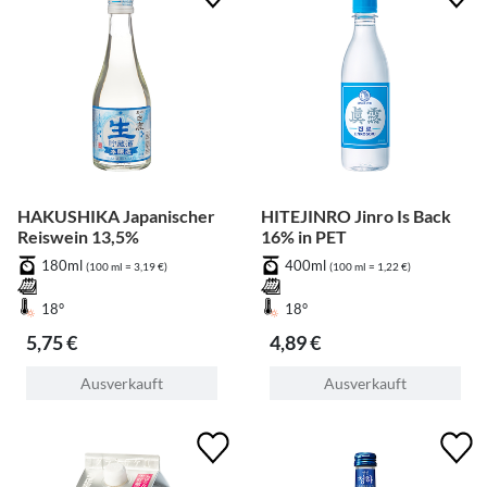
HAKUSHIKA Japanischer
HITEJINRO Jinro Is Back
Reiswein 13,5%
16% in PET
180ml
400ml
(100 ml = 3,19 €)
(100 ml = 1,22 €)
18°
18°
5,75 €
4,89 €
Ausverkauft
Ausverkauft