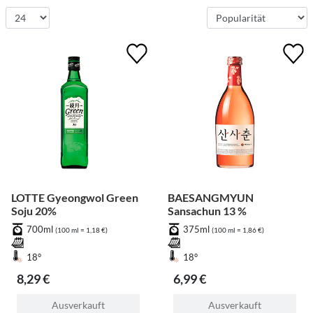
LOTTE Gyeongwol Green
BAESANGMYUN
Soju 20%
Sansachun 13 %
700ml
375ml
(100 ml = 1,18 €)
(100 ml = 1,86 €)
18°
18°
8,29 €
6,99 €
Ausverkauft
Ausverkauft