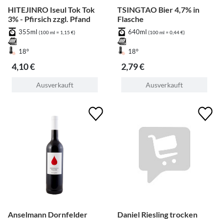
HITEJINRO Iseul Tok Tok
TSINGTAO Bier 4,7% in
3% - Pfirsich zzgl. Pfand
Flasche
355ml
640ml
(100 ml = 1,15 €)
(100 ml = 0,44 €)
18°
18°
4,10 €
2,79 €
Ausverkauft
Ausverkauft
Anselmann Dornfelder
Daniel Riesling trocken