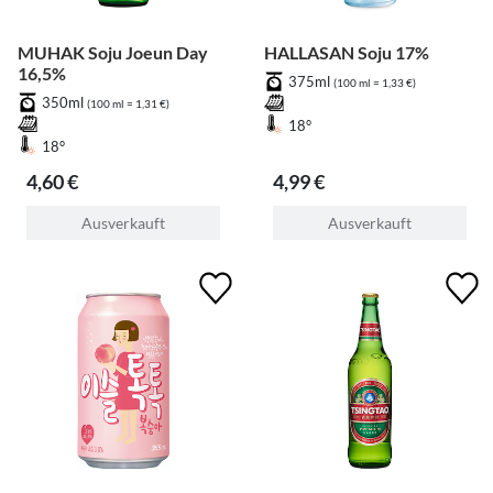
MUHAK Soju Joeun Day
HALLASAN Soju 17%
16,5%
375ml
(100 ml = 1,33 €)
350ml
(100 ml = 1,31 €)
18°
18°
4,60 €
4,99 €
Ausverkauft
Ausverkauft