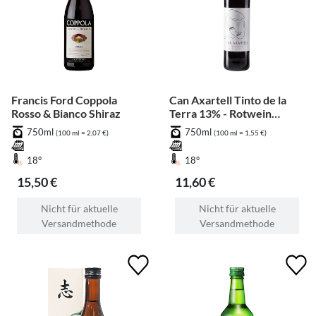
Francis Ford Coppola
Can Axartell Tinto de la
Rosso & Bianco Shiraz
Terra 13% - Rotwein
Mallorca Spanien - Bio
750ml
750ml
(100 ml = 2,07 €)
(100 ml = 1,55 €)
18°
18°
15,50 €
11,60 €
Nicht für aktuelle
Nicht für aktuelle
Versandmethode
Versandmethode