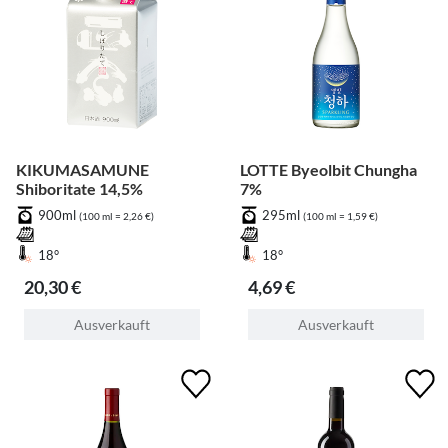
KIKUMASAMUNE
LOTTE Byeolbit Chungha
Shiboritate 14,5%
7%
900ml
295ml
(100 ml = 2,26 €)
(100 ml = 1,59 €)
18°
18°
20,30 €
4,69 €
Ausverkauft
Ausverkauft