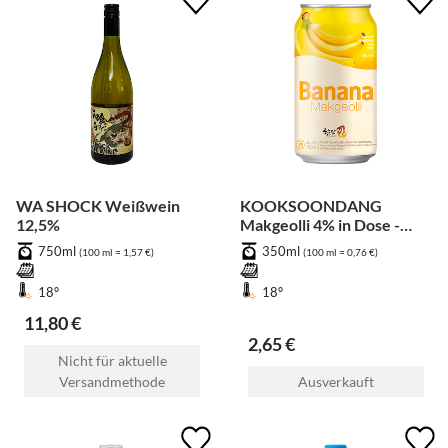
WA SHOCK Weißwein
KOOKSOONDANG
12,5%
Makgeolli 4% in Dose -
Banane
750ml
350ml
(100 ml = 1,57 €)
(100 ml = 0,76 €)
18°
18°
11,80 €
2,65 €
Nicht für aktuelle
Versandmethode
Ausverkauft