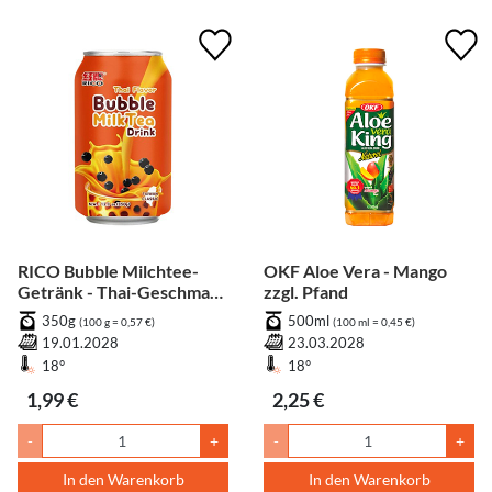
RICO Bubble Milchtee-
OKF Aloe Vera - Mango
Getränk - Thai-Geschmack
zzgl. Pfand
zzgl. Pfand
350g
500ml
(100 g = 0,57 €)
(100 ml = 0,45 €)
19.01.2028
23.03.2028
18°
18°
1,99 €
2,25 €
-
+
-
+
In den Warenkorb
In den Warenkorb