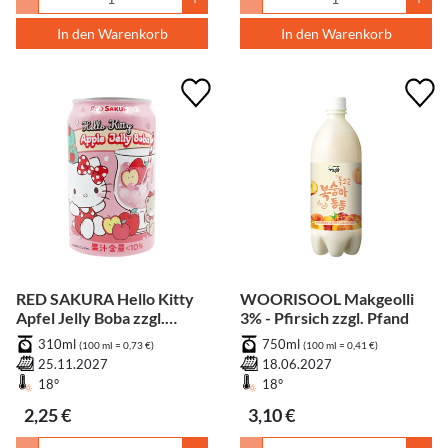
In den Warenkorb
In den Warenkorb
RED SAKURA Hello Kitty
WOORISOOL Makgeolli
Apfel Jelly Boba zzgl.
3% - Pfirsich zzgl. Pfand
Pfand
310ml
750ml
(100 ml = 0,73 €)
(100 ml = 0,41 €)
25.11.2027
18.06.2027
18°
18°
2,25 €
3,10 €