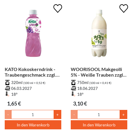
KATO Kokoskerndrink -
WOORISOOL Makgeolli
Traubengeschmack zzgl.
5% - Weiße Trauben zzgl.
Pfand
Pfand
320ml
750ml
(100 ml = 0,52 €)
(100 ml = 0,41 €)
06.03.2027
18.06.2027
18°
18°
1,65 €
3,10 €
-
+
-
+
In den Warenkorb
In den Warenkorb