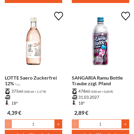
LOTTE Saero Zuckerfrei
SANGARIA Ramu Bottle
12% -
Traube zzgl. Pfand
Aprikosengeschmack
375ml
478ml
(100 ml = 1,17 €)
(100 ml = 0,60 €)
31.03.2027
18°
18°
4,39 €
2,89 €
-
+
-
+