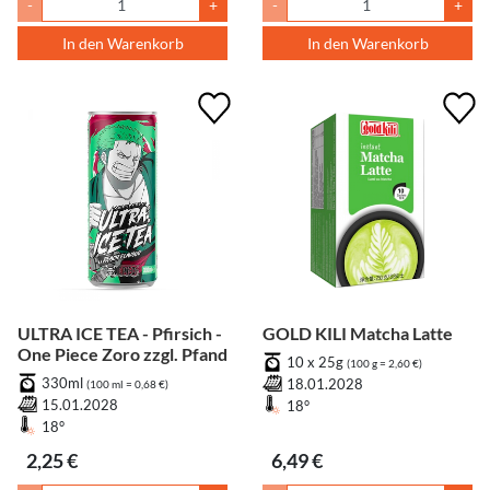
-
+
-
+
In den Warenkorb
In den Warenkorb
ULTRA ICE TEA - Pfirsich -
GOLD KILI Matcha Latte
One Piece Zoro zzgl. Pfand
10 x 25g
(100 g = 2,60 €)
330ml
18.01.2028
(100 ml = 0,68 €)
15.01.2028
18°
18°
2,25 €
6,49 €