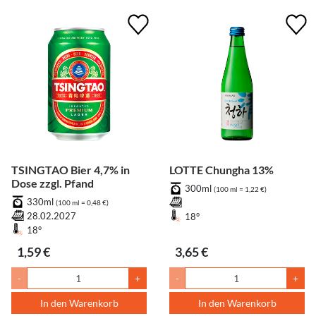
TSINGTAO Bier 4,7% in
LOTTE Chungha 13%
Dose zzgl. Pfand
300ml
(100 ml = 1,22 €)
330ml
(100 ml = 0,48 €)
28.02.2027
18°
18°
1,59 €
3,65 €
-
+
-
+
In den Warenkorb
In den Warenkorb