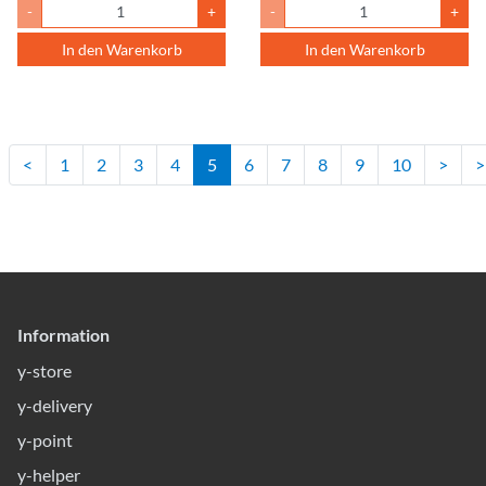
-
+
-
+
In den Warenkorb
In den Warenkorb
<
1
2
3
4
5
6
7
8
9
10
>
>
Information
y-store
y-delivery
y-point
y-helper