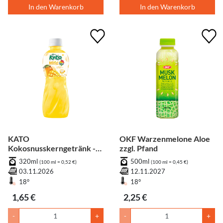
In den Warenkorb
In den Warenkorb
KATO
OKF Warzenmelone Aloe
Kokosnusskerngetränk -
zzgl. Pfand
Mangogeschmack zzgl.
320ml
500ml
(100 ml = 0,52 €)
(100 ml = 0,45 €)
Pfand
03.11.2026
12.11.2027
18°
18°
1,65 €
2,25 €
-
+
-
+