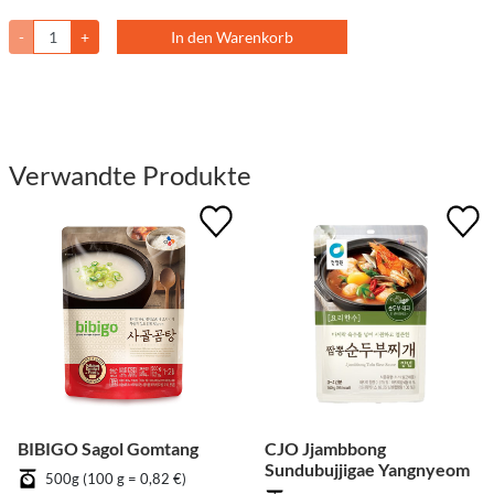
-
+
In den Warenkorb
Verwandte Produkte
BIBIGO Sagol Gomtang
CJO Jjambbong
Sundubujjigae Yangnyeom
500g (100 g = 0,82 €)