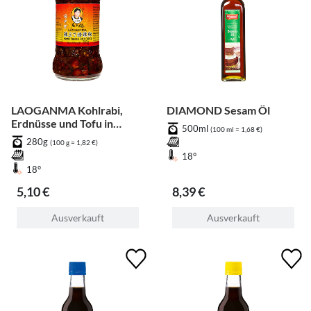
LAOGANMA Kohlrabi,
DIAMOND Sesam Öl
Erdnüsse und Tofu in
500ml
(100 ml = 1,68 €)
Chiliöl
280g
(100 g = 1,82 €)
18°
18°
5,10 €
8,39 €
Ausverkauft
Ausverkauft