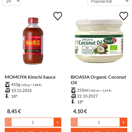
MOMOYA Kimchi Sauce
BIOASIA Organic Coconut
Oil
450g
(100 g = 1,88 €)
250ml
10.12.2026
(100 ml = 1,64 €)
22.10.2027
18°
18°
8,45 €
4,10 €
-
+
-
+