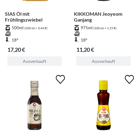
SIAS Öl mit
KIKKOMAN Jeoyeom
Frühlingszwiebel
Ganjang
500ml
975ml
(100 ml = 3,44 €)
(100 ml = 1,15 €)
18°
18°
17,20 €
11,20 €
Ausverkauft
Ausverkauft