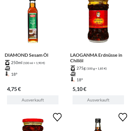
DIAMOND Sesam Öl
LAOGANMA Erdnüsse in
Chiliöl
250ml
(100 ml = 1,90 €)
275g
(100 g = 1,85 €)
18°
18°
4,75 €
5,10 €
Ausverkauft
Ausverkauft