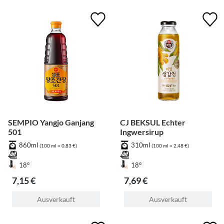
SEMPIO Yangjo Ganjang
CJ BEKSUL Echter
501
Ingwersirup
860ml
310ml
(100 ml = 0,83 €)
(100 ml = 2,48 €)
18°
18°
7,15 €
7,69 €
Ausverkauft
Ausverkauft