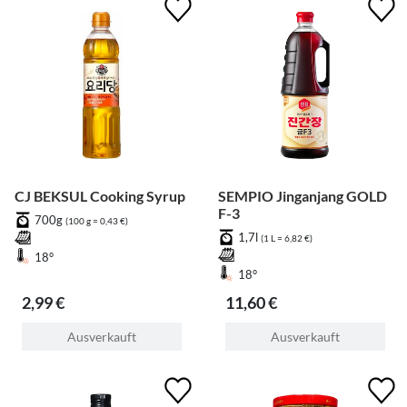
CJ BEKSUL Cooking Syrup
SEMPIO Jinganjang GOLD
F-3
700g
(100 g = 0,43 €)
1,7l
(1 L = 6,82 €)
18°
18°
2,99 €
11,60 €
Ausverkauft
Ausverkauft