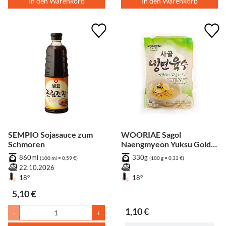
In den Warenkorb
In den Warenkorb
SEMPIO Sojasauce zum
WOORIAE Sagol
Schmoren
Naengmyeon Yuksu Gold -
Rindfleisch
860ml
330g
(100 ml = 0,59 €)
(100 g = 0,33 €)
22.10.2026
18°
18°
5,10 €
1,10 €
-
+