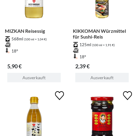
MIZKAN Reisessig
KIKKOMAN Würzmittel
für Sushi-Reis
568ml
(100 ml = 1,04 €)
125ml
(100 ml = 1,91 €)
18°
18°
5,90 €
2,39 €
Ausverkauft
Ausverkauft