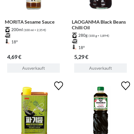
MORITA Sesame Sauce
LAOGANMA Black Beans
Chilli Oil
200ml
(100 ml = 2,35 €)
280g
(100 g = 1,89 €)
18°
18°
4,69 €
5,29 €
Ausverkauft
Ausverkauft