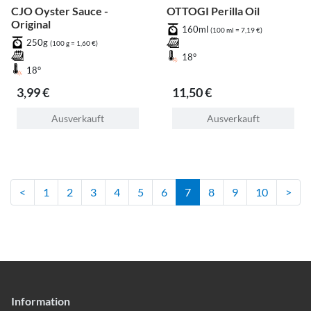
CJO Oyster Sauce -
OTTOGI Perilla Oil
Original
160ml
(100 ml = 7,19 €)
250g
(100 g = 1,60 €)
18°
18°
3,99 €
11,50 €
Ausverkauft
Ausverkauft
<
1
2
3
4
5
6
7
8
9
10
>
Information