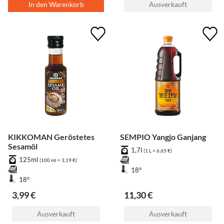
In den Warenkorb
Ausverkauft
KIKKOMAN Geröstetes
SEMPIO Yangjo Ganjang
Sesamöl
1,7l
(1 L = 6,65 €)
125ml
(100 ml = 3,19 €)
18°
18°
3,99 €
11,30 €
Ausverkauft
Ausverkauft