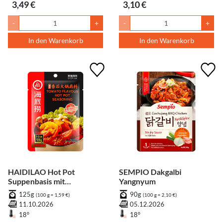
3,49 €
3,10 €
-
+
-
+
In den Warenkorb
In den Warenkorb
HAIDILAO Hot Pot
SEMPIO Dakgalbi
Suppenbasis mit
Yangnyum
Tomatengeschmack
125g
90g
(100 g = 1,59 €)
(100 g = 2,10 €)
11.10.2026
05.12.2026
18°
18°