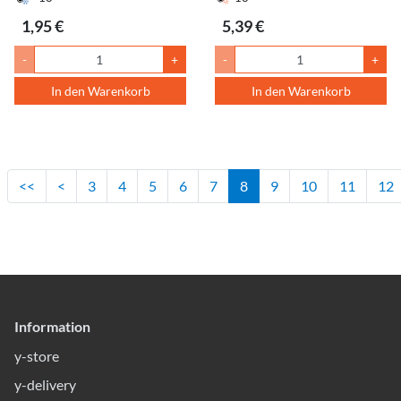
1,95 €
5,39 €
-
+
-
+
In den Warenkorb
In den Warenkorb
<<
<
3
4
5
6
7
8
9
10
11
12
Information
y-store
y-delivery