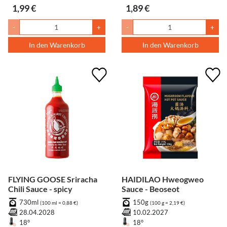
1,99 €
1,89 €
-
+
-
+
In den Warenkorb
In den Warenkorb
FLYING GOOSE Sriracha
HAIDILAO Hweogweo
Chili Sauce - spicy
Sauce - Beoseot
730ml
150g
(100 ml = 0,88 €)
(100 g = 2,19 €)
28.04.2028
10.02.2027
18°
18°