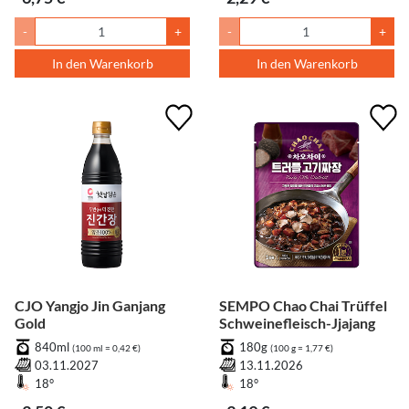
-
+
-
+
In den Warenkorb
In den Warenkorb
CJO Yangjo Jin Ganjang
SEMPO Chao Chai Trüffel
Gold
Schweinefleisch-Jjajang
840ml
180g
(100 ml = 0,42 €)
(100 g = 1,77 €)
03.11.2027
13.11.2026
18°
18°