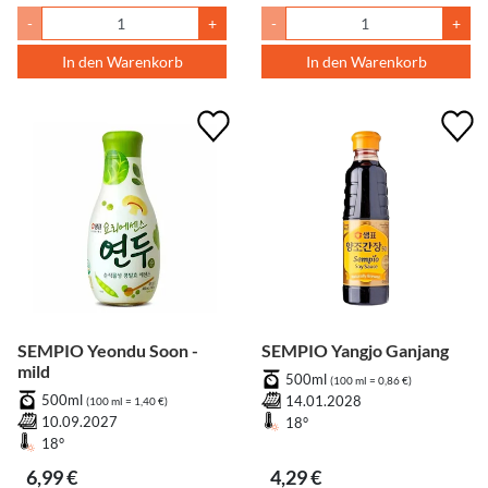
-
+
-
+
In den Warenkorb
In den Warenkorb
SEMPIO Yeondu Soon -
SEMPIO Yangjo Ganjang
mild
500ml
(100 ml = 0,86 €)
500ml
14.01.2028
(100 ml = 1,40 €)
10.09.2027
18°
18°
6,99 €
4,29 €