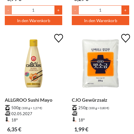
-
+
-
+
In den Warenkorb
In den Warenkorb
ALLGROO Sushi Mayo
CJO Gewürzsalz
500g
250g
(100 g = 1,27 €)
(100 g = 0,80 €)
02.05.2027
18°
18°
6,35 €
1,99 €