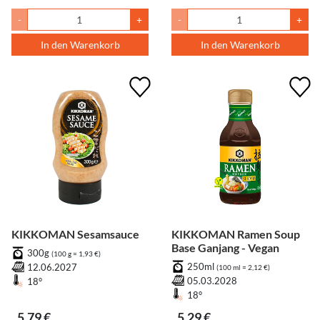
-
+
-
+
In den Warenkorb
In den Warenkorb
KIKKOMAN Sesamsauce
KIKKOMAN Ramen Soup
Base Ganjang - Vegan
300g
(100 g = 1,93 €)
250ml
12.06.2027
(100 ml = 2,12 €)
05.03.2028
18°
18°
5,79 €
5,29 €