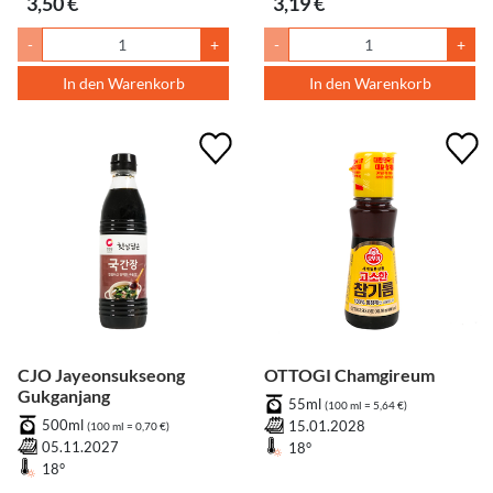
3,50 €
3,19 €
-
+
-
+
In den Warenkorb
In den Warenkorb
CJO Jayeonsukseong
OTTOGI Chamgireum
Gukganjang
55ml
(100 ml = 5,64 €)
500ml
15.01.2028
(100 ml = 0,70 €)
05.11.2027
18°
18°