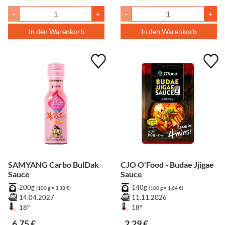
-
+
-
+
In den Warenkorb
In den Warenkorb
SAMYANG Carbo BulDak
CJO O'Food - Budae Jjigae
Sauce
Sauce
200g
140g
(100 g = 3,38 €)
(100 g = 1,64 €)
14.04.2027
11.11.2026
18°
18°
6,75 €
2,29 €