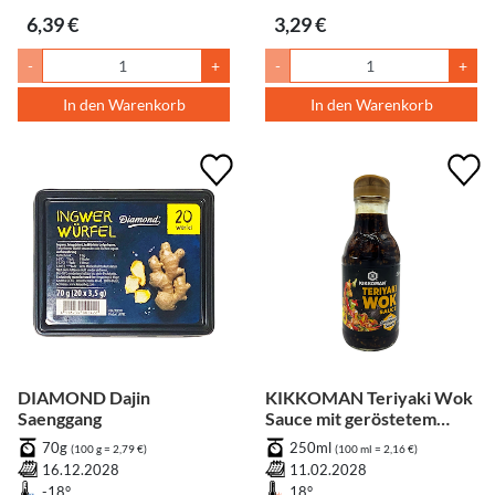
6,39 €
3,29 €
-
+
-
+
In den Warenkorb
In den Warenkorb
DIAMOND Dajin
KIKKOMAN Teriyaki Wok
Saenggang
Sauce mit geröstetem
Sesam
70g
250ml
(100 g = 2,79 €)
(100 ml = 2,16 €)
16.12.2028
11.02.2028
-18°
18°