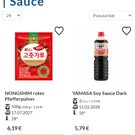
| Sauce
NONGSHIM rotes
YAMASA Soy Sauce Dark
Pfefferpulver
1l
(1 L = 5,79 €)
500g
12.02.2028
(100 g = 1,24 €)
17.07.2027
18°
18°
6,19 €
5,79 €