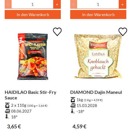
-
+
-
+
In den Warenkorb
In den Warenkorb
HAIDILAO Basic Stir-Fry
DIAMOND Dajin Maneul
Sauce
1kg
(1 Kg = 4,59 €)
2 x 110g
15.03.2028
(100 g = 1,66 €)
08.06.2027
-18°
18°
3,65 €
4,59 €