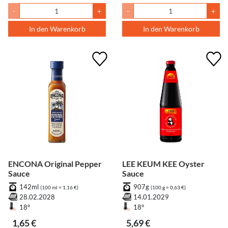
-
+
-
+
In den Warenkorb
In den Warenkorb
ENCONA Original Pepper
LEE KEUM KEE Oyster
Sauce
Sauce
142ml
907g
(100 ml = 1,16 €)
(100 g = 0,63 €)
28.02.2028
14.01.2029
18°
18°
1,65 €
5,69 €