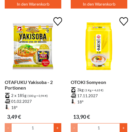
In den Warenkorb
In den Warenkorb
OTAFUKU Yakisoba - 2
OTOKI Somyeon
Portionen
3kg
(1 Kg = 4,63 €)
2 x 185g
17.11.2027
(100 g = 0,94 €)
01.02.2027
18°
18°
3,49 €
13,90 €
-
+
-
+