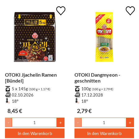
OTOKI Jjachelin Ramen
OTOKI Dangmyeon -
[Bündel]
geschnitten
5 x 145g
100g
(100 g = 1,17 €)
(100 g = 2,79 €)
02.10.2026
17.12.2028
18°
18°
8,45 €
2,79 €
-
+
-
+
In den Warenkorb
In den Warenkorb