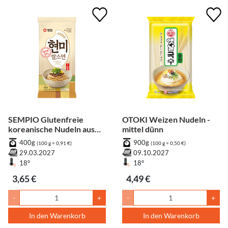
SEMPIO Glutenfreie
OTOKI Weizen Nudeln -
koreanische Nudeln aus
mittel dünn
braunem Reis
400g
900g
(100 g = 0,91 €)
(100 g = 0,50 €)
29.03.2027
09.10.2027
18°
18°
3,65 €
4,49 €
-
+
-
+
In den Warenkorb
In den Warenkorb