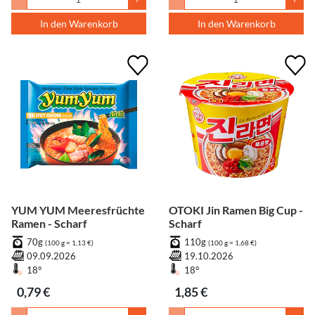
In den Warenkorb
In den Warenkorb
YUM YUM Meeresfrüchte
OTOKI Jin Ramen Big Cup -
Ramen - Scharf
Scharf
70g
110g
(100 g = 1,13 €)
(100 g = 1,68 €)
09.09.2026
19.10.2026
18°
18°
0,79 €
1,85 €