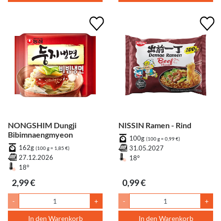
NONGSHIM Dungji
NISSIN Ramen - Rind
Bibimnaengmyeon
100g
(100 g = 0,99 €)
162g
31.05.2027
(100 g = 1,85 €)
27.12.2026
18°
18°
2,99 €
0,99 €
-
+
-
+
In den Warenkorb
In den Warenkorb