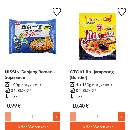
NISSIN Ganjang Ramen -
OTOKI Jin Jjamppong
Sojasauce
[Bündel]
100g
4 x 130g
(100 g = 0,99 €)
(100 g = 2,00 €)
31.03.2027
04.03.2027
18°
18°
0,99 €
10,40 €
-
+
-
+
In den Warenkorb
In den Warenkorb