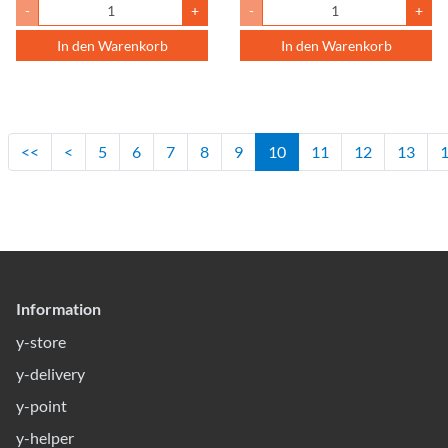
-
+
-
+
In den Warenkorb
In den Warenkorb
<<
<
5
6
7
8
9
10
11
12
13
Information
y-store
y-delivery
y-point
y-helper