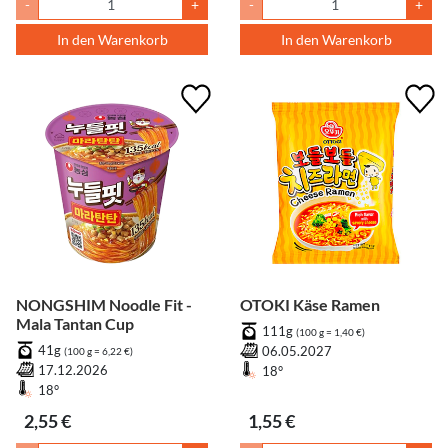
-
+
-
+
In den Warenkorb
In den Warenkorb
NONGSHIM Noodle Fit -
OTOKI Käse Ramen
Mala Tantan Cup
111g
(100 g = 1,40 €)
41g
06.05.2027
(100 g = 6,22 €)
17.12.2026
18°
18°
2,55 €
1,55 €