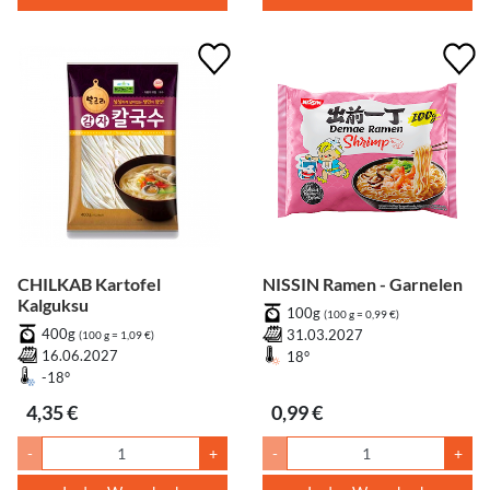
CHILKAB Kartofel
NISSIN Ramen - Garnelen
Kalguksu
100g
(100 g = 0,99 €)
400g
31.03.2027
(100 g = 1,09 €)
16.06.2027
18°
-18°
4,35 €
0,99 €
-
+
-
+