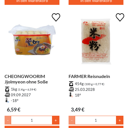
In den Warenkorb
In den Warenkorb
CHEONGWOORIM
FARMER Reisnudeln
Jjolmyeon ohne Soße
454g
(100 g = 0,77 €)
1kg
25.03.2028
(1 Kg = 6,59 €)
09.09.2027
18°
-18°
6,59 €
3,49 €
-
+
-
+