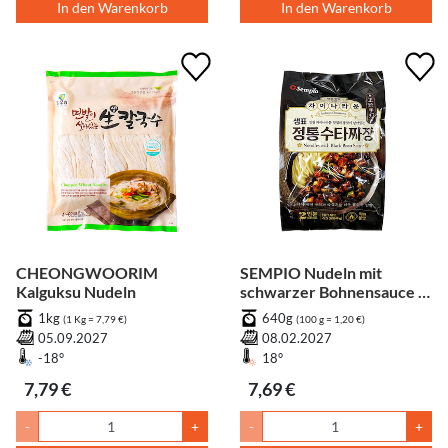
In den Warenkorb
In den Warenkorb
CHEONGWOORIM
SEMPIO Nudeln mit
Kalguksu Nudeln
schwarzer Bohnensauce -
2 Portionen
1kg
640g
(1 Kg = 7,79 €)
(100 g = 1,20 €)
05.09.2027
08.02.2027
-18°
18°
7,79 €
7,69 €
-
+
-
+