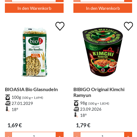
In den Warenkorb
In den Warenkorb
BIOASIA Bio Glasnudeln
BIBIGO Original Kimchi
Ramyun
100g
(100 g = 1,69 €)
98g
27.01.2029
(100 g = 1,83 €)
23.09.2026
18°
18°
1,69 €
1,79 €
-
+
-
+