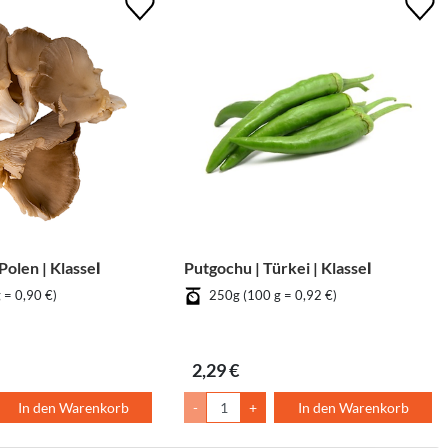
Polen | KlasseⅠ
Putgochu | Türkei | KlasseⅠ
 = 0,90 €)
250g (100 g = 0,92 €)
2,29 €
In den Warenkorb
-
+
In den Warenkorb