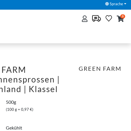
Sprache
0
 FARM
GREEN FARM
hnensprossen |
land | KlasseⅠ
500g
(100 g = 0,97 €)
Gekühlt