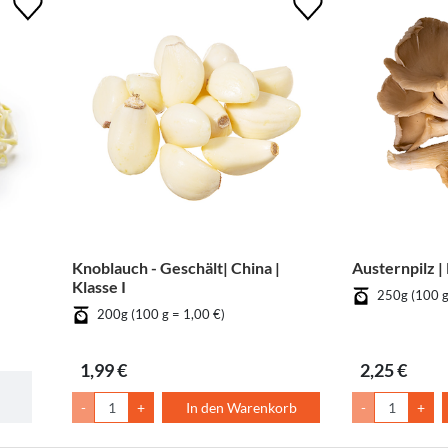
Knoblauch - Geschält| China |
Austernpilz | 
Klasse I
250g (100 g
200g (100 g = 1,00 €)
1,99 €
2,25 €
-
+
In den Warenkorb
-
+