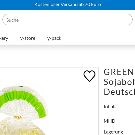
Kostenloser Versand ab 70 Euro
kery
y-store
y-pack
GREEN
Sojabo
Deutsch
Inhalt
MHD
Lagerung