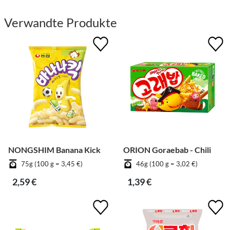
Verwandte Produkte
NONGSHIM Banana Kick
ORION Goraebab - Chili
75g (100 g = 3,45 €)
46g (100 g = 3,02 €)
2,59 €
1,39 €