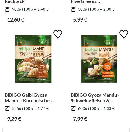
Rechteck
Five Greens
Fischfrikadelle
900g (100 g = 1,40 €)
300g (100 g = 2,00 €)
quadratisch
12,60 €
5,99 €
BIBIGO Galbi Gyoza
BIBIGO Gyoza Mandu -
Mandu - Koreanisches
Schweinefleisch &
BBQ
Gemüse
525g (100 g = 1,77 €)
600g (100 g = 1,33 €)
9,29 €
7,99 €