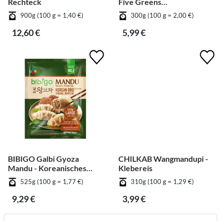
Rechteck
Five Greens
Fischfrikadelle
900g (100 g = 1,40 €)
300g (100 g = 2,00 €)
quadratisch
12,60 €
5,99 €
BIBIGO Galbi Gyoza
CHILKAB Wangmandupi -
Mandu - Koreanisches
Klebereis
BBQ
525g (100 g = 1,77 €)
310g (100 g = 1,29 €)
9,29 €
3,99 €