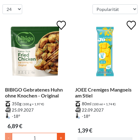
BIBIGO Gebratenes Huhn
JOEE Cremiges Mangoeis
ohne Knochen - Original
am Stiel
350g
80ml
(100 g = 1,97 €)
(100 ml = 1,74 €)
25.09.2027
22.09.2027
-18°
-18°
6,89 €
1,39 €
-
+