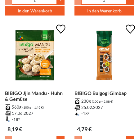
In den Warenkorb
In den Warenkorb
BIBIGO Jjin Mandu - Huhn
BIBIGO Bulgogi Gimbap
& Gemüse
230g
(100 g = 2,08 €)
560g
25.02.2027
(100 g = 1,46 €)
17.06.2027
-18°
-18°
8,19 €
4,79 €