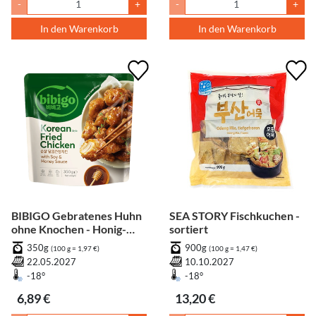
-
+
-
+
In den Warenkorb
In den Warenkorb
BIBIGO Gebratenes Huhn
SEA STORY Fischkuchen -
ohne Knochen - Honig-
sortiert
Sojasauce
350g
900g
(100 g = 1,97 €)
(100 g = 1,47 €)
22.05.2027
10.10.2027
-18°
-18°
6,89 €
13,20 €