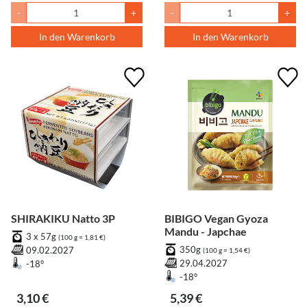
-
+
-
+
In den Warenkorb
In den Warenkorb
SHIRAKIKU Natto 3P
BIBIGO Vegan Gyoza
Mandu - Japchae
3 x 57g
(100 g = 1,81 €)
350g
09.02.2027
(100 g = 1,54 €)
29.04.2027
-18°
-18°
3,10 €
5,39 €