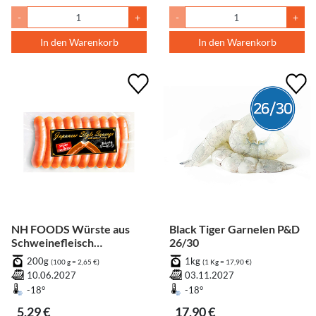
-
+
-
+
In den Warenkorb
In den Warenkorb
NH FOODS Würste aus
Black Tiger Garnelen P&D
Schweinefleisch
26/30
japanischer Art,
200g
1kg
(100 g = 2,65 €)
(1 Kg = 17,90 €)
geräuchert
10.06.2027
03.11.2027
-18°
-18°
5,29 €
17,90 €