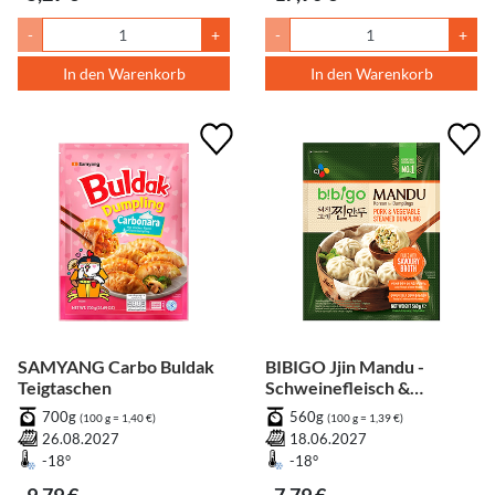
-
+
-
+
In den Warenkorb
In den Warenkorb
SAMYANG Carbo Buldak
BIBIGO Jjin Mandu -
Teigtaschen
Schweinefleisch &
Gemüse
700g
560g
(100 g = 1,40 €)
(100 g = 1,39 €)
26.08.2027
18.06.2027
-18°
-18°