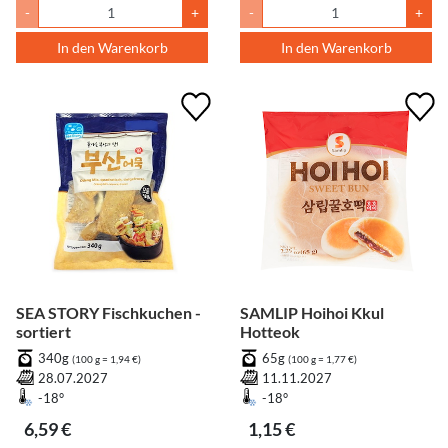
-
+
-
+
In den Warenkorb
In den Warenkorb
SEA STORY Fischkuchen -
SAMLIP Hoihoi Kkul
sortiert
Hotteok
340g
65g
(100 g = 1,94 €)
(100 g = 1,77 €)
28.07.2027
11.11.2027
-18°
-18°
6,59 €
1,15 €