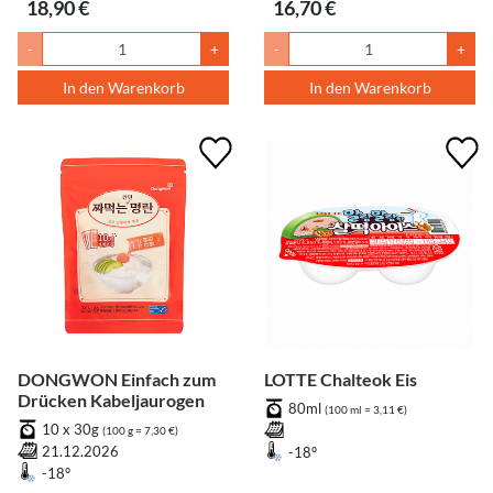
18,90 €
16,70 €
-
+
-
+
In den Warenkorb
In den Warenkorb
DONGWON Einfach zum
LOTTE Chalteok Eis
Drücken Kabeljaurogen
80ml
(100 ml = 3,11 €)
10 x 30g
(100 g = 7,30 €)
21.12.2026
-18°
-18°