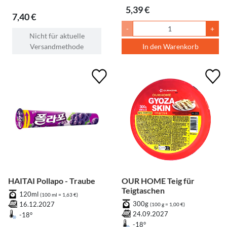
5,39 €
7,40 €
-
+
Nicht für aktuelle
Versandmethode
In den Warenkorb
HAITAI Pollapo - Traube
OUR HOME Teig für
Teigtaschen
120ml
(100 ml = 1,63 €)
300g
16.12.2027
(100 g = 1,00 €)
24.09.2027
-18°
-18°