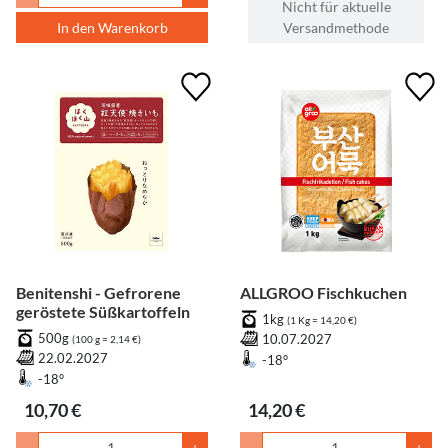
Nicht für aktuelle
In den Warenkorb
Versandmethode
Benitenshi - Gefrorene
ALLGROO Fischkuchen
geröstete Süßkartoffeln
1kg
(1 Kg = 14,20 €)
500g
10.07.2027
(100 g = 2,14 €)
22.02.2027
-18°
-18°
10,70 €
14,20 €
-
+
-
+