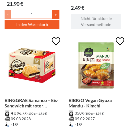
21,90 €
2,49 €
-
+
Nicht für aktuelle
In den Warenkorb
Versandmethode
BINGGRAE Samanco – Eis-
BIBIGO Vegan Gyoza
Sandwich mit roter
Mandu - Kimchi
Bohnenfüllung [Bündel]
4 x 96,7g
350g
(100 g = 1,91 €)
(100 g = 1,54 €)
09.03.2028
05.02.2027
-18°
-18°