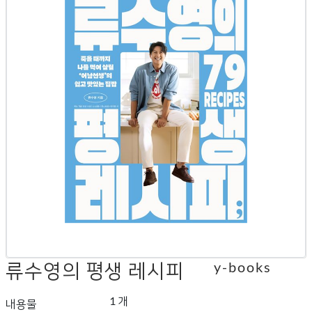
류수영의 평생 레시피
y-books
1 개
내용물