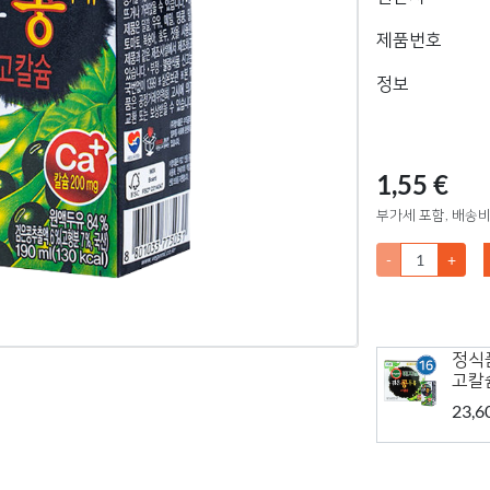
제품번호
정보
1,55 €
부가세 포함, 배송비
-
+
정식품
고칼슘
23,6