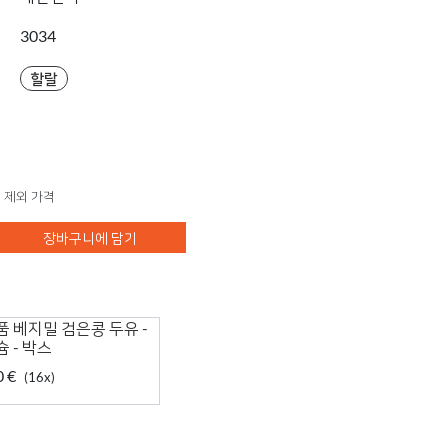
3034
할랄
 제외 가격
장바구니에 담기
 베지밀 검은콩 두유 -
 - 박스
0 €
(16x)