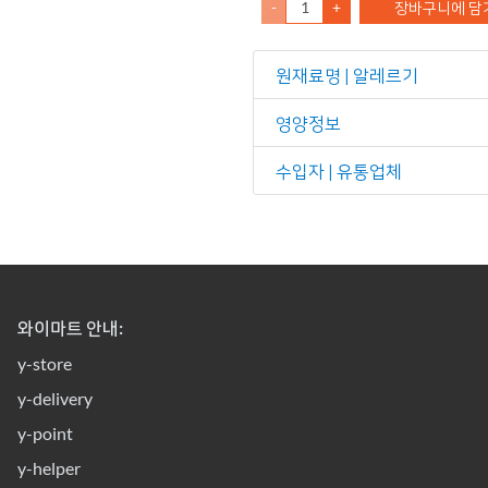
-
+
장바구니에 담
원재료명 | 알레르기
영양정보
수입자 | 유통업체
와이마트 안내:
y-store
y-delivery
y-point
y-helper