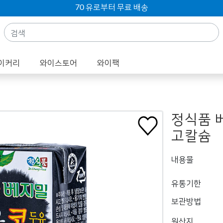
70 유로부터 무료 배송
이커리
와이스토어
와이팩
정식품 
고칼슘
내용물
유통기한
보관방법
원산지