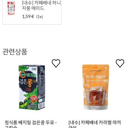
[내수] 카페베네 허니
자몽 에이드
1,59 €
(1x)
관련상품
정식품 베지밀 검은콩 두유 -
[내수] 카페베네 카라멜 마끼
고칼슘
아또