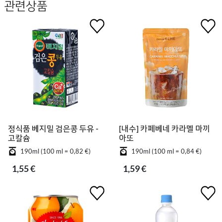
관련상품
정식품 베지밀 검은콩 두유 -
[내수] 카페베네 카라멜 마끼
고칼슘
아또
190ml (100 ml = 0,82 €)
190ml (100 ml = 0,84 €)
1,55 €
1,59 €