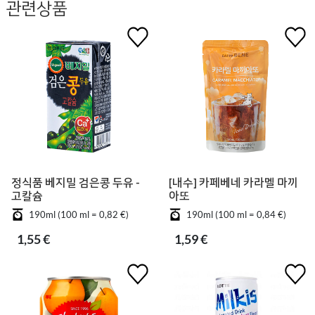
관련상품
정식품 베지밀 검은콩 두유 -
[내수] 카페베네 카라멜 마끼
고칼슘
아또
190ml (100 ml = 0,82 €)
190ml (100 ml = 0,84 €)
1,55 €
1,59 €