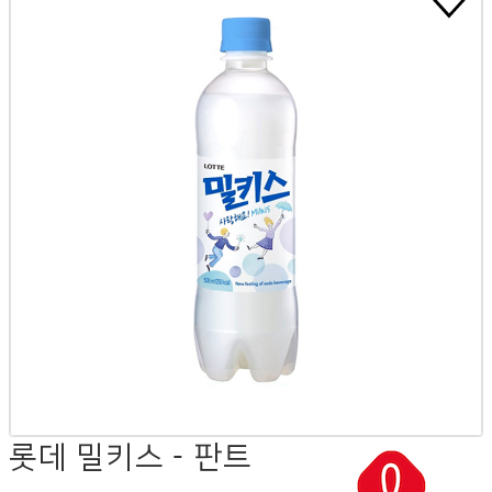
롯데 밀키스 - 판트