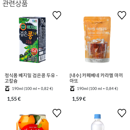
관련상품
정식품 베지밀 검은콩 두유 -
[내수] 카페베네 카라멜 마끼
고칼슘
아또
190ml (100 ml = 0,82 €)
190ml (100 ml = 0,84 €)
1,55 €
1,59 €