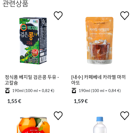
관련상품
정식품 베지밀 검은콩 두유 -
[내수] 카페베네 카라멜 마끼
고칼슘
아또
190ml (100 ml = 0,82 €)
190ml (100 ml = 0,84 €)
1,55 €
1,59 €