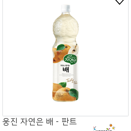
웅진 자연은 배 - 판트