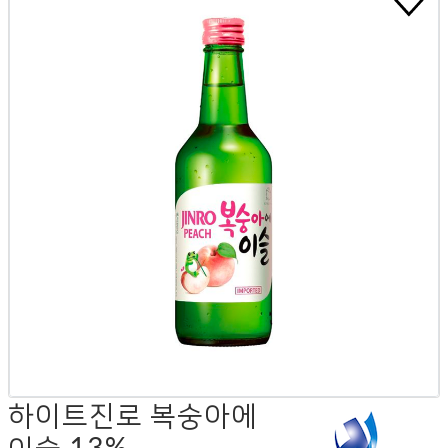
하이트진로 복숭아에
이슬 13%