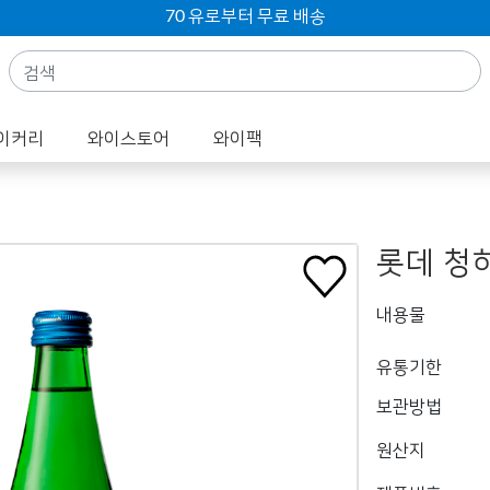
70 유로부터 무료 배송
이커리
와이스토어
와이팩
롯데 청하
내용물
유통기한
보관방법
원산지