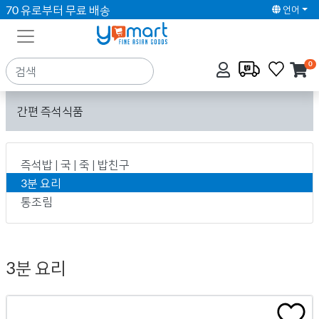
70 유로부터 무료 배송
언어
0
간편 즉석식품
즉석밥 | 국 | 죽 | 밥친구
3분 요리
통조림
3분 요리