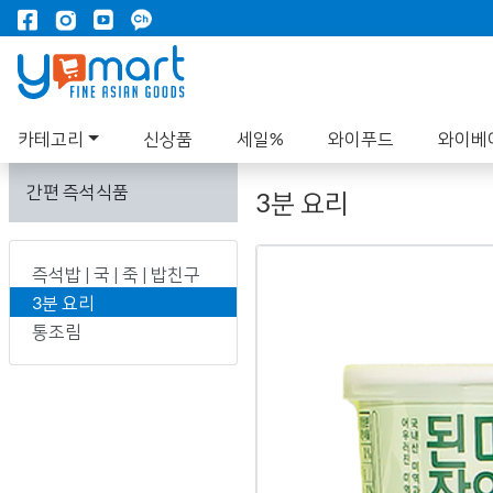
카테고리
신상품
세일%
와이푸드
와이베
간편 즉석식품
3분 요리
즉석밥 | 국 | 죽 | 밥친구
3분 요리
통조림