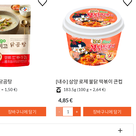
 닭곰탕
[내수] 삼양 로제 불닭 떡볶이 큰컵
 = 1,50 €)
183.5g (100 g = 2,64 €)
4,85 €
장바구니에 담기
-
+
장바구니에 담기