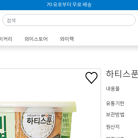
70 유로부터 무료 배송
이커리
와이스토어
와이팩
하티스푼
내용물
유통기한
보관방법
원산지