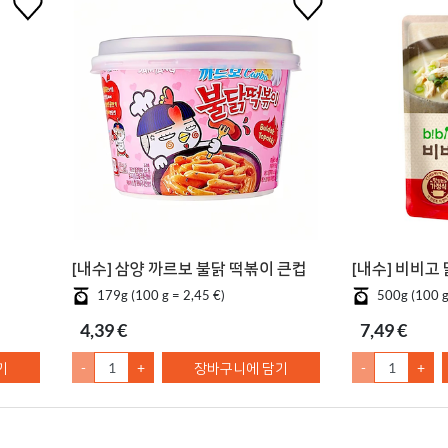
[내수] 삼양 까르보 불닭 떡볶이 큰컵
[내수] 비비고
179g (100 g = 2,45 €)
500g (100 g
4,39 €
7,49 €
기
-
+
장바구니에 담기
-
+