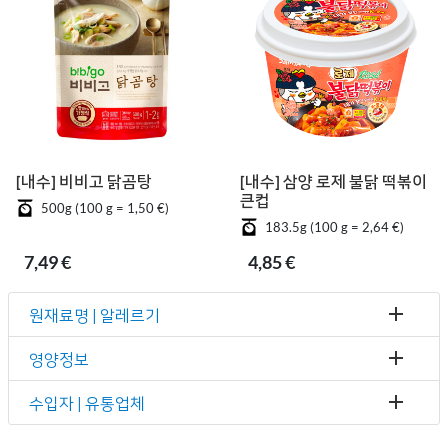
[내수] 비비고 닭곰탕
[내수] 삼양 로제 불닭 떡볶이
큰컵
500g (100 g = 1,50 €)
183.5g (100 g = 2,64 €)
7,49 €
4,85 €
원재료명 | 알레르기
영양정보
수입자 | 유통업체