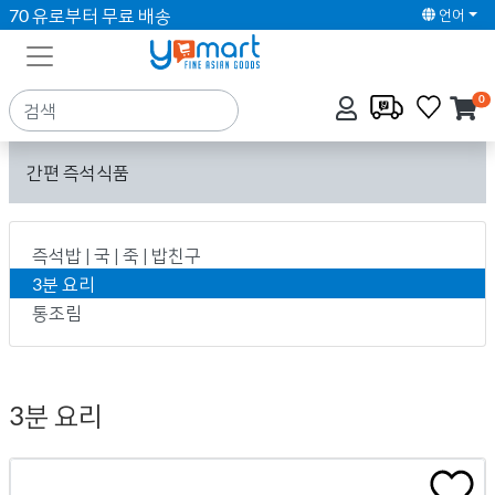
70 유로부터 무료 배송
언어
0
간편 즉석식품
즉석밥 | 국 | 죽 | 밥친구
3분 요리
통조림
3분 요리