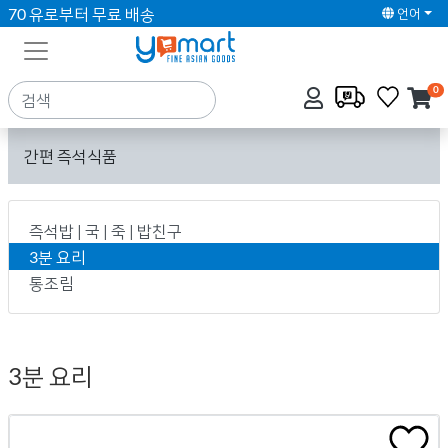
70 유로부터 무료 배송
언어
0
간편 즉석식품
즉석밥 | 국 | 죽 | 밥친구
3분 요리
통조림
3분 요리