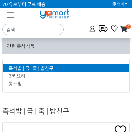
70 유로부터 무료 배송
언어
0
간편 즉석식품
즉석밥 | 국 | 죽 | 밥친구
3분 요리
통조림
즉석밥 | 국 | 죽 | 밥친구