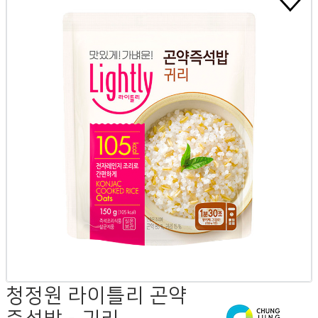
청정원 라이틀리 곤약
즉석밥 - 귀리