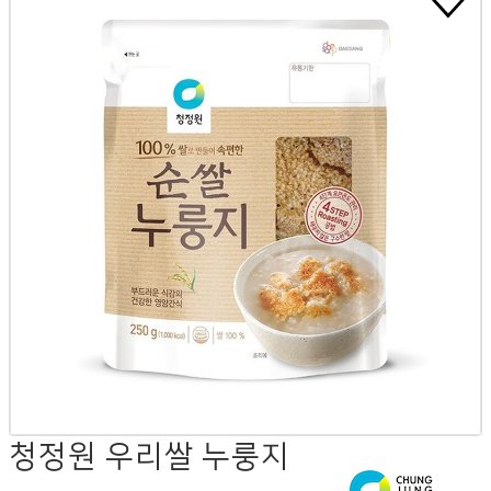
청정원 우리쌀 누룽지