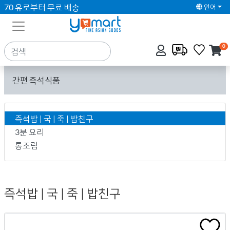
70 유로부터 무료 배송
언어
0
간편 즉석식품
즉석밥 | 국 | 죽 | 밥친구
3분 요리
통조림
즉석밥 | 국 | 죽 | 밥친구