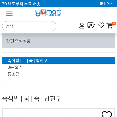
70 유로부터 무료 배송
언어
0
간편 즉석식품
즉석밥 | 국 | 죽 | 밥친구
3분 요리
통조림
즉석밥 | 국 | 죽 | 밥친구