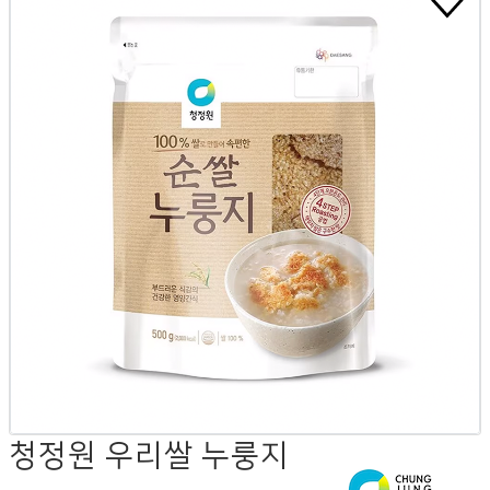
청정원 우리쌀 누룽지