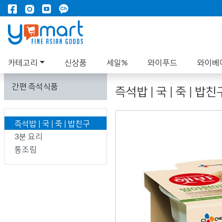
카테고리
신상품
세일%
와이푸드
와이베
간편 즉석식품
즉석밥 | 국 | 죽 | 밥친
즉석밥 | 국 | 죽 | 밥친구
3분 요리
통조림