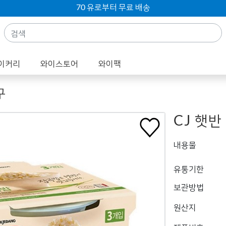
70 유로부터 무료 배송
이커리
와이스토어
와이팩
구
CJ 햇반
내용물
유통기한
보관방법
원산지