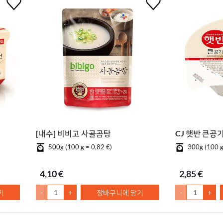
[내수] 비비고 사골곰탕
CJ 햇반 큰공
500g (100 g = 0,82 €)
300g (100 g
4,10 €
2,85 €
기
-
+
장바구니에 담기
-
+