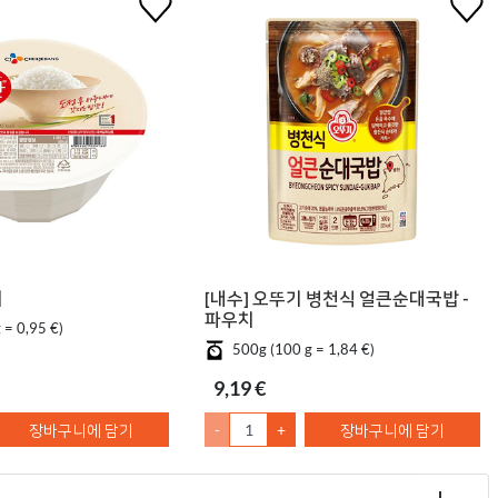
기
[내수] 오뚜기 병천식 얼큰순대국밥 -
파우치
 = 0,95 €)
500g (100 g = 1,84 €)
9,19 €
장바구니에 담기
-
+
장바구니에 담기