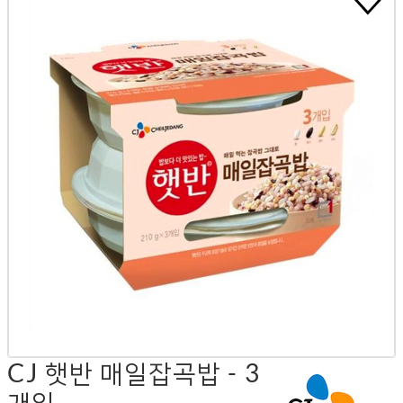
CJ 햇반 매일잡곡밥 - 3
개입