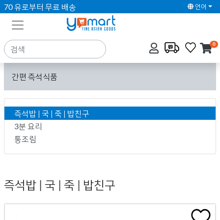
70 유로부터 무료 배송
언어
0
간편 즉석식품
즉석밥 | 국 | 죽 | 밥친구
3분 요리
통조림
즉석밥 | 국 | 죽 | 밥친구