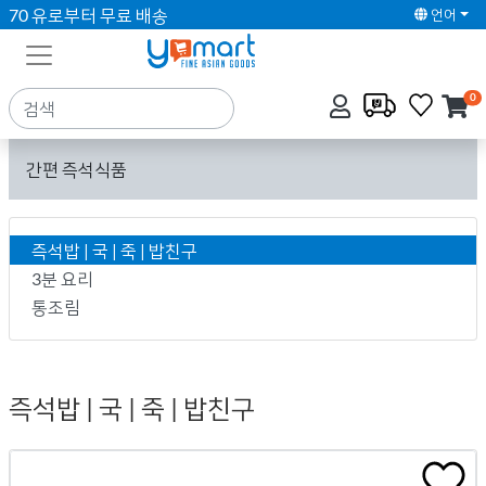
70 유로부터 무료 배송
언어
0
간편 즉석식품
즉석밥 | 국 | 죽 | 밥친구
3분 요리
통조림
즉석밥 | 국 | 죽 | 밥친구