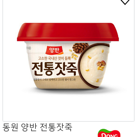
동원 양반 전통잣죽