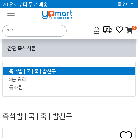
70 유로부터 무료 배송
언어
0
간편 즉석식품
즉석밥 | 국 | 죽 | 밥친구
3분 요리
통조림
즉석밥 | 국 | 죽 | 밥친구