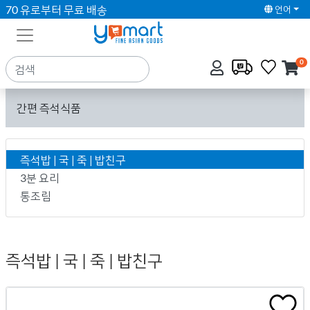
70 유로부터 무료 배송
언어
0
간편 즉석식품
즉석밥 | 국 | 죽 | 밥친구
3분 요리
통조림
즉석밥 | 국 | 죽 | 밥친구