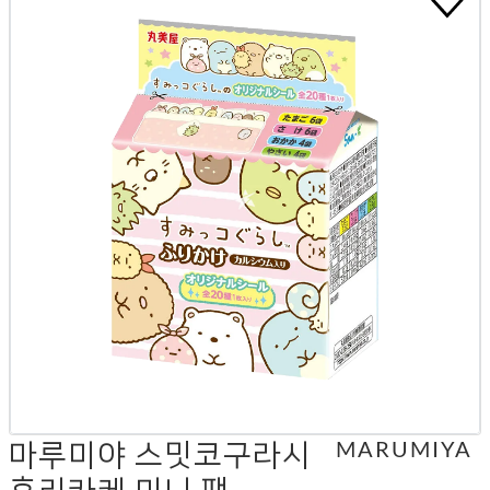
마루미야 스밋코구라시
MARUMIYA
후리카케 미니 팩