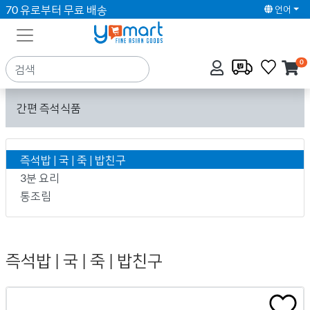
70 유로부터 무료 배송
언어
0
간편 즉석식품
즉석밥 | 국 | 죽 | 밥친구
3분 요리
통조림
즉석밥 | 국 | 죽 | 밥친구