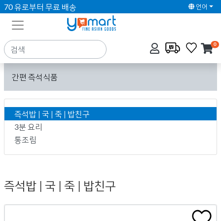
70 유로부터 무료 배송
언어
0
간편 즉석식품
즉석밥 | 국 | 죽 | 밥친구
3분 요리
통조림
즉석밥 | 국 | 죽 | 밥친구