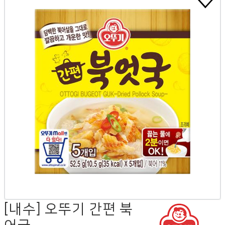
[내수] 오뚜기 간편 북
어국