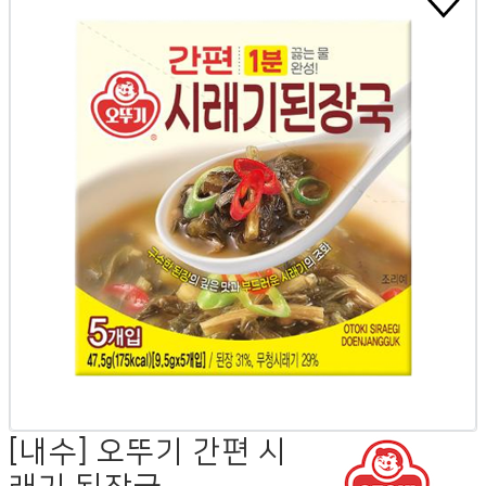
[내수] 오뚜기 간편 시
래기 된장국