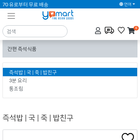
70 유로부터 무료 배송
언어
0
간편 즉석식품
즉석밥 | 국 | 죽 | 밥친구
3분 요리
통조림
즉석밥 | 국 | 죽 | 밥친구