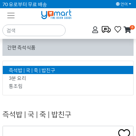
70 유로부터 무료 배송
언어
0
간편 즉석식품
즉석밥 | 국 | 죽 | 밥친구
3분 요리
통조림
즉석밥 | 국 | 죽 | 밥친구