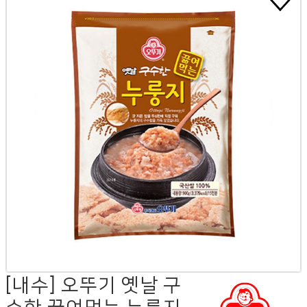
[내수] 오뚜기 옛날 구
수한 끓여먹는 누룽지