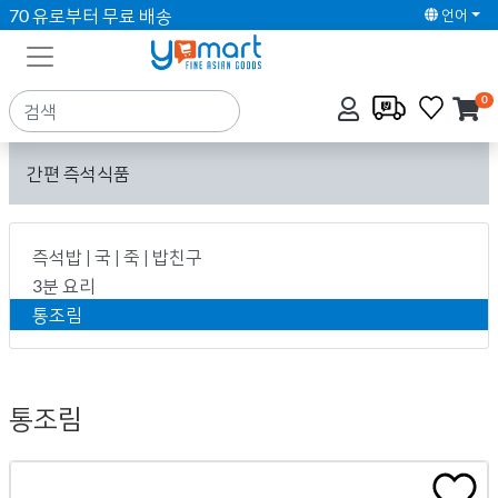
70 유로부터 무료 배송
언어
0
간편 즉석식품
즉석밥 | 국 | 죽 | 밥친구
3분 요리
통조림
통조림