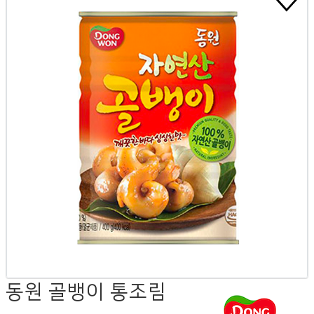
동원 골뱅이 통조림