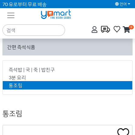
70 유로부터 무료 배송
언어
0
간편 즉석식품
즉석밥 | 국 | 죽 | 밥친구
3분 요리
통조림
통조림