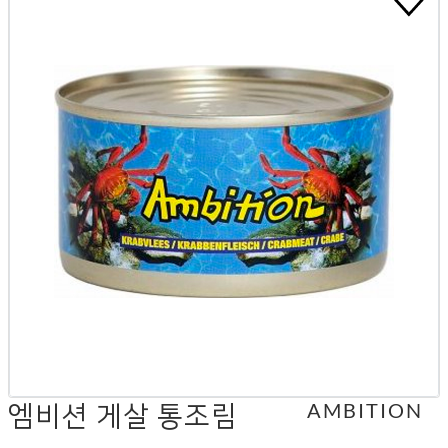
엠비션 게살 통조림
AMBITION