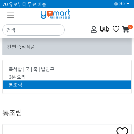
70 유로부터 무료 배송
언어
0
간편 즉석식품
즉석밥 | 국 | 죽 | 밥친구
3분 요리
통조림
통조림