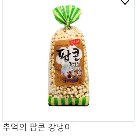
추억의 팝콘 강냉이