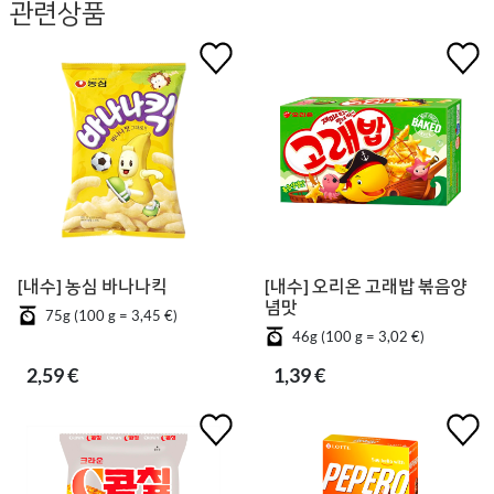
관련상품
[내수] 농심 바나나킥
[내수] 오리온 고래밥 볶음양
념맛
75g (100 g = 3,45 €)
46g (100 g = 3,02 €)
2,59 €
1,39 €