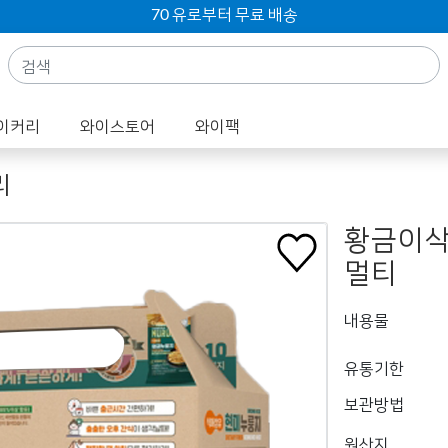
70 유로부터 무료 배송
이커리
와이스토어
와이팩
리
황금이삭
멀티
내용물
유통기한
보관방법
원산지