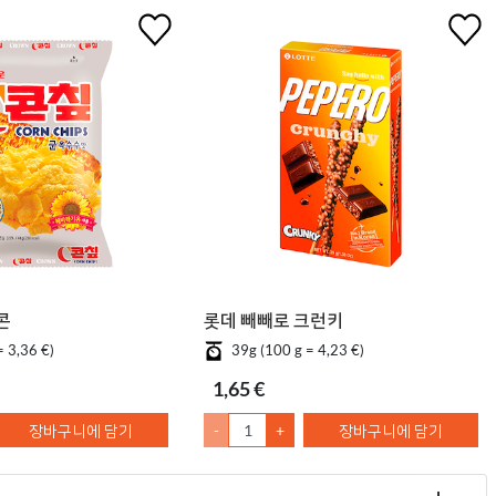
 콘칲
롯데 빼빼로 크런키
= 3,36 €)
39g (100 g = 4,23 €)
1,65 €
장바구니에 담기
-
+
장바구니에 담기