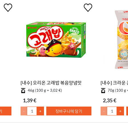
[내수] 오리온 고래밥 볶음양념맛
[내수] 크라운
46g (100 g = 3,02 €)
70g (100 g 
1,39 €
2,35 €
기
-
+
장바구니에 담기
-
+