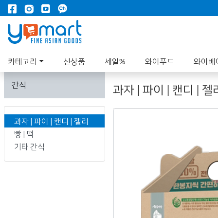
카테고리
신상품
세일%
와이푸드
와이베
간식
과자 | 파이 | 캔디 | 젤
과자 | 파이 | 캔디 | 젤리
빵 | 떡
기타 간식