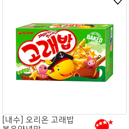
[내수] 오리온 고래밥
볶음양념맛