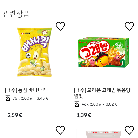
관련상품
[내수] 농심 바나나킥
[내수] 오리온 고래밥 볶음양
념맛
75g (100 g = 3,45 €)
46g (100 g = 3,02 €)
2,59 €
1,39 €