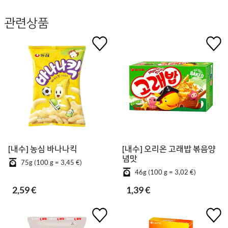
관련상품
[내수] 농심 바나나킥
[내수] 오리온 고래밥 볶음양
념맛
75g (100 g = 3,45 €)
46g (100 g = 3,02 €)
2,59 €
1,39 €