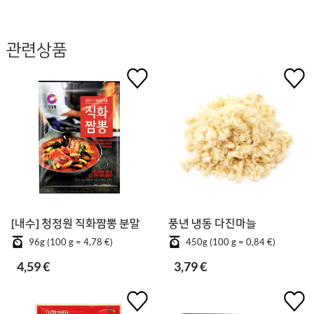
관련상품
[내수] 청정원 직화짬뽕 분말
풍년 냉동 다진마늘
96g (100 g = 4,78 €)
450g (100 g = 0,84 €)
4,59 €
3,79 €